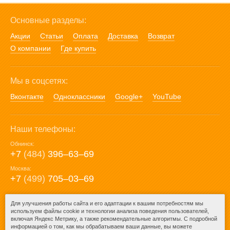
Основные разделы:
Акции
Статьи
Оплата
Доставка
Возврат
О компании
Где купить
Мы в соцсетях:
Вконтакте
Одноклассники
Google+
YouTube
Наши телефоны:
Обнинск:
+7
(484)
396‒63‒69
Москва:
+7
(499)
705‒03‒69
E-mail:
Для улучшения работы сайта и его адаптации к вашим потребностям мы
используем файлы cookie и технологии анализа поведения пользователей,
mail@posuda40.ru
включая Яндекс Метрику, а также рекомендательные алгоритмы. С подробной
информацией о том, как мы обрабатываем ваши данные, вы можете