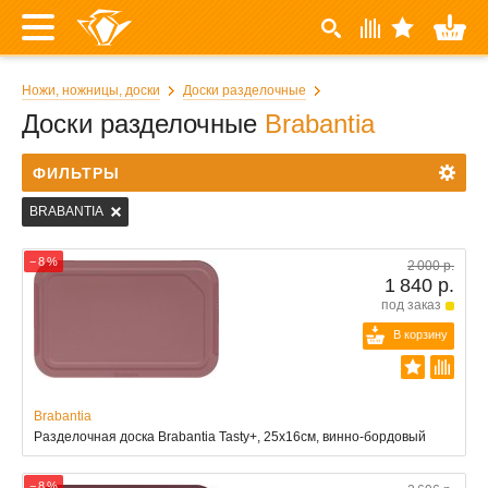
Ножи, ножницы, доски
Доски разделочные
Доски разделочные
Brabantia
ФИЛЬТРЫ
BRABANTIA
− 8 %
2 000 р.
1 840 р.
под заказ
В корзину
Brabantia
Разделочная доска Brabantia Tasty+, 25x16см, винно-бордовый
− 8 %