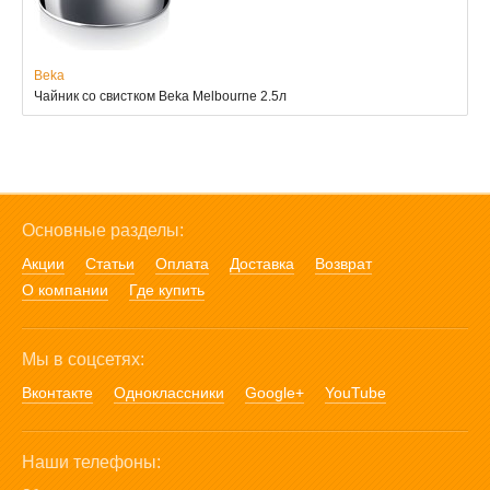
Beka
Чайник со свистком Beka Melbourne 2.5л
Основные разделы:
Акции
Статьи
Оплата
Доставка
Возврат
О компании
Где купить
Мы в соцсетях:
Вконтакте
Одноклассники
Google+
YouTube
Наши телефоны: