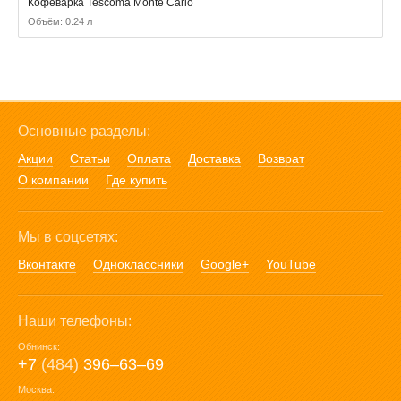
Кофеварка Tescoma Monte Carlo
Объём: 0.24 л
Основные разделы:
Акции
Статьи
Оплата
Доставка
Возврат
О компании
Где купить
Мы в соцсетях:
Вконтакте
Одноклассники
Google+
YouTube
Наши телефоны:
Обнинск:
+7
(484)
396‒63‒69
Москва: