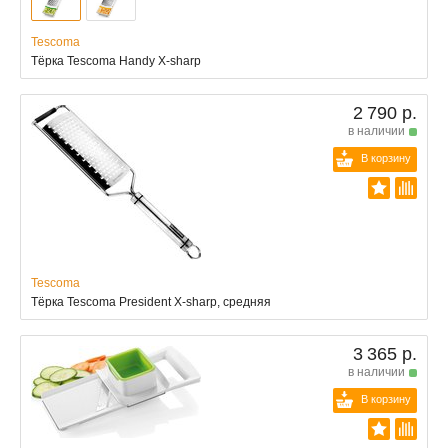
Tescoma
Тёрка Tescoma Handy X-sharp
2 790 р.
в наличии
В корзину
Tescoma
Тёрка Tescoma President X-sharp, средняя
3 365 р.
в наличии
В корзину