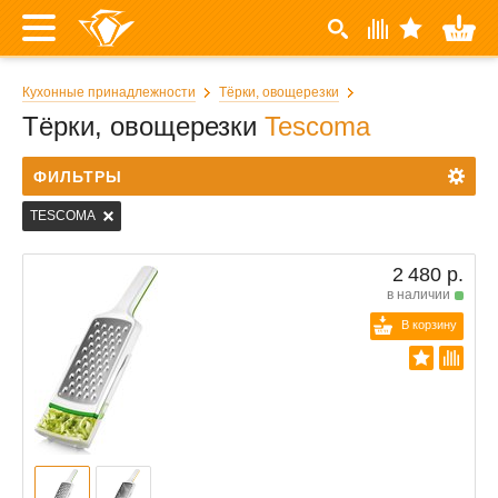
Кухонные принадлежности
Тёрки, овощерезки
Тёрки, овощерезки
Tescoma
ФИЛЬТРЫ
TESCOMA
2 480 р.
в наличии
В корзину