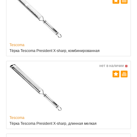
Tescoma
Тёрка Tescoma President X-sharp, комбинированная
нет в наличии
Tescoma
Тёрка Tescoma President X-sharp, длинная мелкая