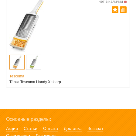
нет в наличии
Tescoma
Тёрка Tescoma Handy X-sharp
Основные разделы:
Акции
Статьи
Оплата
Доставка
Возврат
О компании
Где купить