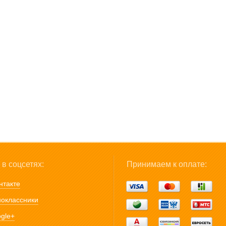
в соцсетях:
Принимаем к оплате:
нтакте
оклассники
gle+