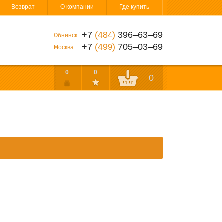
Возврат
О компании
Где купить
+7
(484)
396‒63‒69
Обнинск
+7
(499)
705‒03‒69
Москва
0
0
0