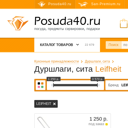
Posuda40.ru
San-Premium.ru
КАТАЛОГ ТОВАРОВ
Поиск
22 679
Кухонные принадлежности
Дуршлаги, сита
Дуршлаги, сита
Leifheit
1 250 р.
3 570 р.
Бренд
LEI
LEIFHEIT
1 250 р.
под заказ