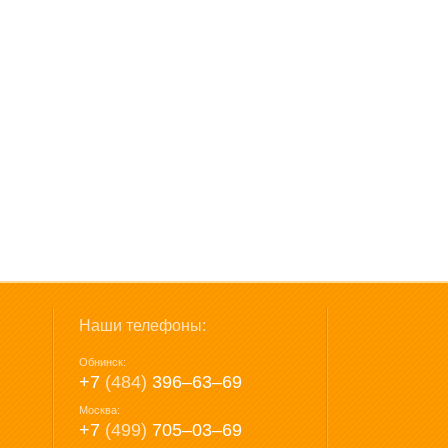
Наши телефоны:
Обнинск:
+7
(484)
396‒63‒69
Москва:
+7
(499)
705‒03‒69