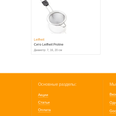
Leifheit
Сито Leifheit Proline
Диаметр: 7, 16, 20 см
Основные разделы:
Мы 
Вко
Акции
Статьи
Одн
Оплата
Goo