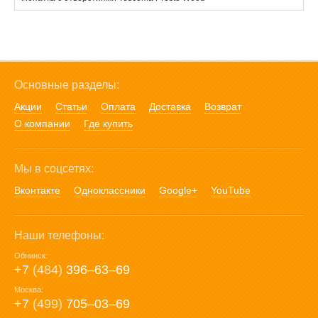
Основные разделы:
Акции
Статьи
Оплата
Доставка
Возврат
О компании
Где купить
Мы в соцсетях:
Вконтакте
Одноклассники
Google+
YouTube
Наши телефоны:
Обнинск:
+7
(484)
396‒63‒69
Москва:
+7
(499)
705‒03‒69