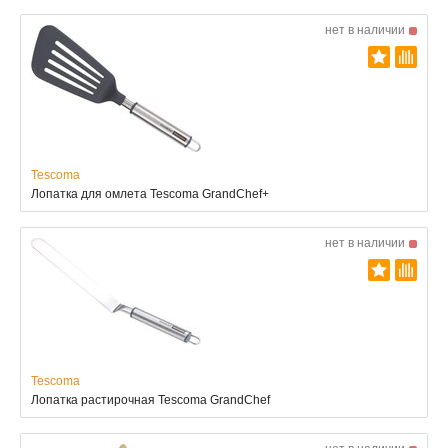
нет в наличии
Tescoma
Лопатка для омлета Tescoma GrandChef+
нет в наличии
Tescoma
Лопатка растирочная Tescoma GrandChef