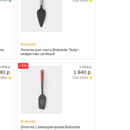
личии
под заказ
Brabantia
ew,
Лопатка для торта Brabantia Tasty+,
нефритово-зелёный
− 8 %
2 000 р.
2 000 р.
40 р.
1 840 р.
заказ
под заказ
Brabantia
Лопатка с режущим краем Brabantia