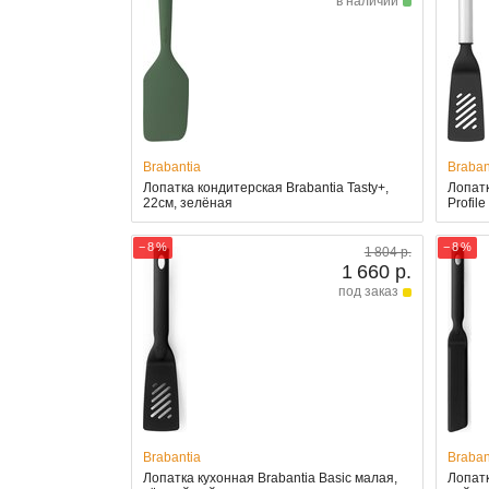
в наличии
Brabantia
Braban
Лопатка кондитерская Brabantia Tasty+,
Лопатк
22см, зелёная
Profil
− 8 %
− 8 %
1 804 р.
1 660 р.
под заказ
Brabantia
Braban
Лопатка кухонная Brabantia Basic малая,
Лопатк