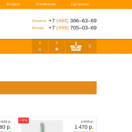
Возврат
О компании
Где купить
+7
(484)
396‒63‒69
Обнинск
+7
(499)
705‒03‒69
Москва
0
0
0
− 8 %
2 696 р.
1 598 р.
80 р.
1 470 р.