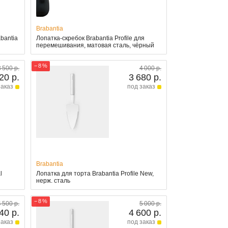
Brabantia
bantia
Лопатка-скребок Brabantia Profile для
перемешивания, матовая сталь, чёрный
− 8 %
3 500 р.
4 000 р.
20 р.
3 680 р.
заказ
под заказ
Brabantia
l
Лопатка для торта Brabantia Profile New,
нерж. сталь
− 8 %
4 500 р.
5 000 р.
40 р.
4 600 р.
заказ
под заказ