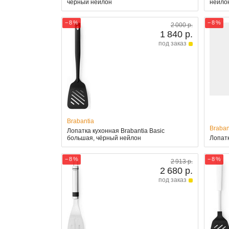
чёрный нейлон
нейло
− 8 %
− 8 %
2 000 р.
1 840 р.
под заказ
Brabantia
Braban
Лопатка кухонная Brabantia Basic
большая, чёрный нейлон
Лопатк
− 8 %
− 8 %
2 913 р.
2 680 р.
под заказ