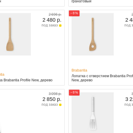
н
гранатовый
− 8 %
2 696 р.
2 480 р.
2 4
под заказ
под 
Brabantia
tia
Лопатка с отверстием Brabantia Prof
а Brabantia Profile New, дерево
New, дерево
− 8 %
3 098 р.
2 850 р.
3 2
под заказ
под 