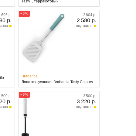
Tasty+, терракотовый
− 8 %
2 696 р.
2 804 р.
80 р.
2 580 р.
заказ
под заказ
Brabantia
ile
Лопатка кухонная Brabantia Tasty Colours
− 8 %
3 500 р.
3 500 р.
20 р.
3 220 р.
заказ
под заказ