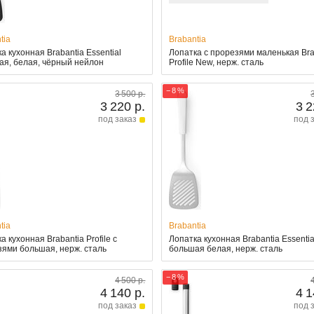
tia
Brabantia
а кухонная Brabantia Essential
Лопатка с прорезями маленькая Bra
ая, белая, чёрный нейлон
Profile New, нерж. сталь
− 8 %
3 500 р.
3 220 р.
3 2
под заказ
под 
tia
Brabantia
а кухонная Brabantia Profile с
Лопатка кухонная Brabantia Essentia
ями большая, нерж. сталь
большая белая, нерж. сталь
− 8 %
4 500 р.
4 140 р.
4 1
под заказ
под 