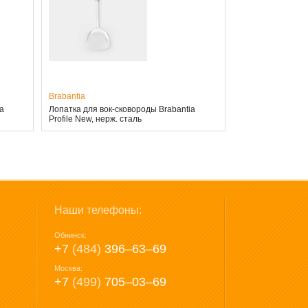
Brabantia
a
Лопатка для вок-сковороды Brabantia
Profile New, нерж. сталь
Наши телефоны:
Обнинск:
+7
(484)
396‒63‒69
Москва:
+7
(499)
705‒03‒69