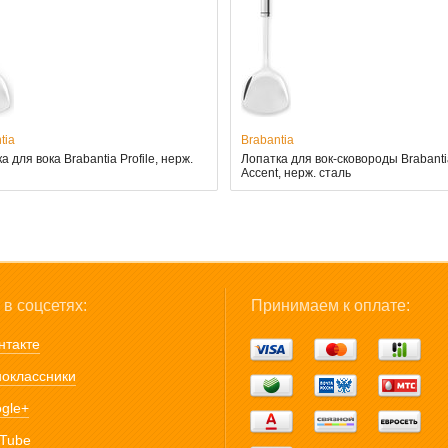
tia
Brabantia
а для вока Brabantia Profile, нерж.
Лопатка для вок-сковороды Brabanti
Accent, нерж. сталь
в соцсетях:
Принимаем к оплате:
нтакте
оклассники
gle+
Tube