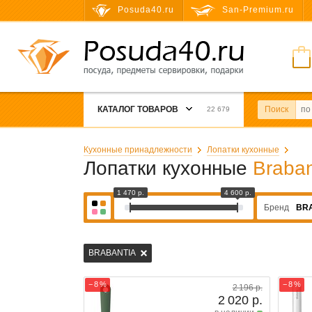
Posuda40.ru
San-Premium.ru
КАТАЛОГ ТОВАРОВ
Поиск
22 679
Кухонные принадлежности
Лопатки кухонные
Лопатки кухонные
Braban
1 470 р.
4 600 р.
Бренд
BR
BRABANTIA
− 8 %
− 8 %
2 196 р.
2 020 р.