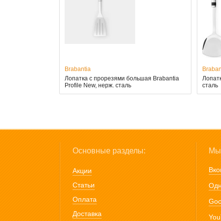
Brabantia
Braban
Лопатка с прорезями большая Brabantia
Лопатк
Profile New, нерж. сталь
сталь
Основные разделы:
Мы 
Вко
Акции
Статьи
Одн
Оплата
Goo
Доставка
You