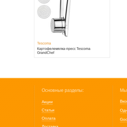
Tescoma
Картофелемялка-пресс Tescoma
GrandChef
Основные разделы:
Мы 
Вко
Акции
Статьи
Одн
Оплата
Goo
Доставка