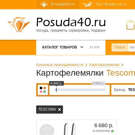
Posuda40.ru
San-Premium.ru
КАТАЛОГ ТОВАРОВ
Поиск
22 679
Кухонные принадлежности
Картофелемялки
Картофелемялки
Tesco
6 680 р.
6 680 р.
Бренд
TE
TESCOMA
6 680 р.
в наличии