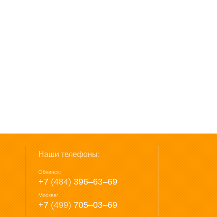
Наши телефоны:
Обнинск:
+7
(484)
396‒63‒69
Москва:
+7
(499)
705‒03‒69