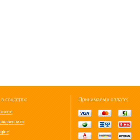
в соцсетях:
Принимаем к оплате:
нтакте
оклассники
gle+