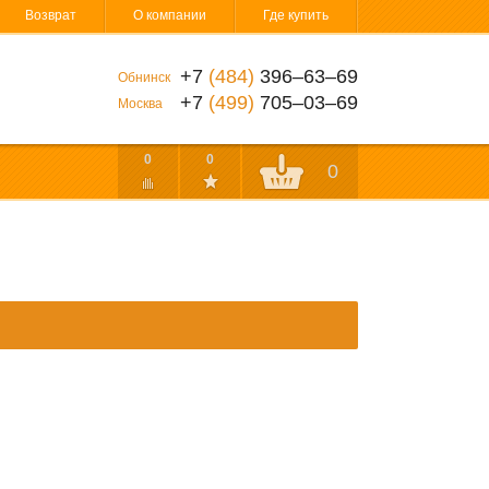
Возврат
О компании
Где купить
+7
(484)
396‒63‒69
Обнинск
+7
(499)
705‒03‒69
Москва
0
0
0