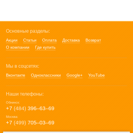
Основные разделы:
Акции
Статьи
Оплата
Доставка
Возврат
О компании
Где купить
Мы в соцсетях:
Вконтакте
Одноклассники
Google+
YouTube
Наши телефоны:
Обнинск:
+7
(484)
396‒63‒69
Москва:
+7
(499)
705‒03‒69