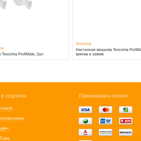
Tescoma
ma
Настенная вешалка Tescoma ProfiMa
 Tescoma ProfiMate, 2шт.
крючка и зажим
в соцсетях:
Принимаем к оплате:
нтакте
оклассники
gle+
Tube