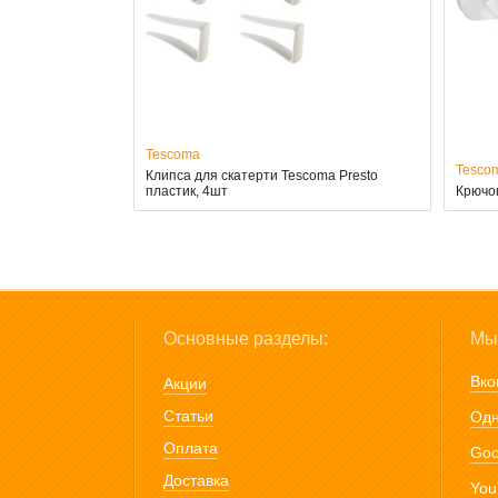
Tescoma
Tesco
Клипса для скатерти Tescoma Presto
пластик, 4шт
Крючок
Основные разделы:
Мы 
Вко
Акции
Статьи
Одн
Оплата
Goo
Доставка
You