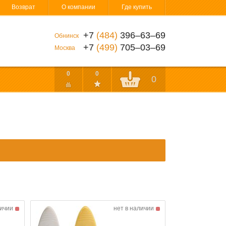
Возврат
О компании
Где купить
+7
(484)
396‒63‒69
Обнинск
+7
(499)
705‒03‒69
Москва
0
0
0
личии
нет в наличии