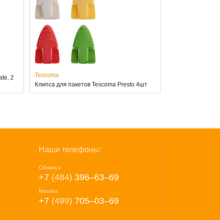
Tescoma
te, 2
Клипса для пакетов Tescoma Presto 4шт
Наши телефоны:
Обнинск:
+7
(484)
396‒63‒69
Москва:
+7
(499)
705‒03‒69