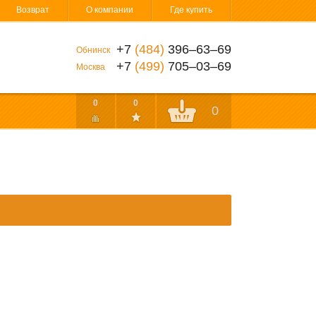
Возврат
О компании
Где купить
+7
(484)
396‒63‒69
Обнинск
+7
(499)
705‒03‒69
Москва
0
0
0