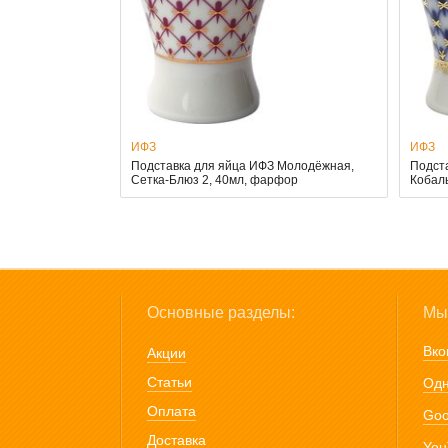
ИФЗ
ИФЗ
Подставка для яйца ИФЗ Молодёжная,
Подст
Сетка-Блюз 2, 40мл, фарфор
Кобал
Основные разделы:
Мы 
Вко
Акции
Статьи
Одн
Оплата
Goo
Доставка
You