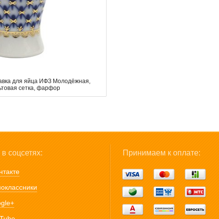
авка для яйца ИФЗ Молодёжная,
ьтовая сетка, фарфор
в соцсетях:
Принимаем к оплате:
нтакте
оклассники
gle+
Tube