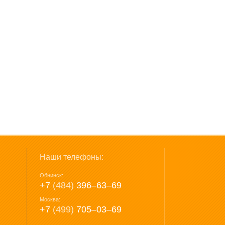
Наши телефоны:
Обнинск:
+7
(484)
396‒63‒69
Москва:
+7
(499)
705‒03‒69