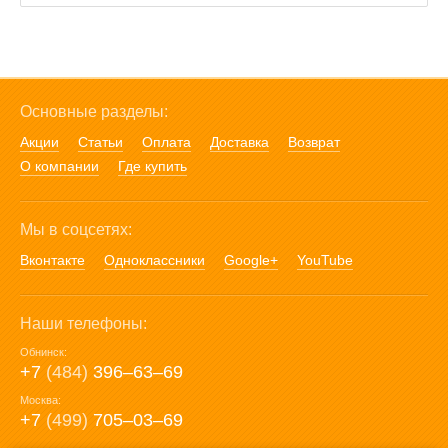
Основные разделы:
Акции
Статьи
Оплата
Доставка
Возврат
О компании
Где купить
Мы в соцсетях:
Вконтакте
Одноклассники
Google+
YouTube
Наши телефоны:
Обнинск:
+7
(484)
396‒63‒69
Москва:
+7
(499)
705‒03‒69