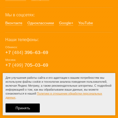
Мы в соцсетях:
Вконтакте
Одноклассники
Google+
YouTube
Наши телефоны:
Обнинск:
+7
(484)
396‒63‒69
Москва:
+7
(499)
705‒03‒69
E-mail:
Для улучшения работы сайта и его адаптации к вашим потребностям мы
используем файлы cookie и технологии анализа поведения пользователей,
mail@posuda40.ru
включая Яндекс Метрику, а также рекомендательные алгоритмы. С подробной
информацией о том, как мы обрабатываем ваши данные, вы можете
ознакомиться в нашей
Политике в отношении обработки персональных
данных
.
© 2009-2026 – Posuda40.ru.
При любом копировании информации
Принять
ссылка на
Posuda40.ru
обязательна.