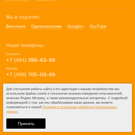
Мы в соцсетях:
Вконтакте
Одноклассники
Google+
YouTube
Наши телефоны:
Обнинск:
+7
(484)
396‒63‒69
Москва:
+7
(499)
705‒03‒69
E-mail:
Для улучшения работы сайта и его адаптации к вашим потребностям мы
используем файлы cookie и технологии анализа поведения пользователей,
mail@posuda40.ru
включая Яндекс Метрику, а также рекомендательные алгоритмы. С подробной
информацией о том, как мы обрабатываем ваши данные, вы можете
ознакомиться в нашей
Политике в отношении обработки персональных
данных
.
© 2009-2026 – Posuda40.ru.
При любом копировании информации
Принять
ссылка на
Posuda40.ru
обязательна.