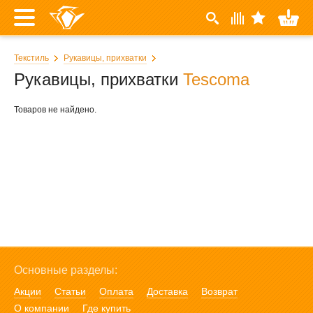
Текстиль
Рукавицы, прихватки
Рукавицы, прихватки
Tescoma
Товаров не найдено.
Основные разделы:
Акции
Статьи
Оплата
Доставка
Возврат
О компании
Где купить