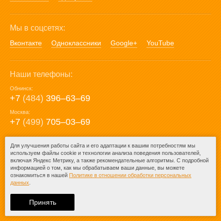
Мы в соцсетях:
Вконтакте
Одноклассники
Google+
YouTube
Наши телефоны:
Обнинск:
+7
(484)
396‒63‒69
Москва:
+7
(499)
705‒03‒69
E-mail:
Для улучшения работы сайта и его адаптации к вашим потребностям мы
используем файлы cookie и технологии анализа поведения пользователей,
mail@posuda40.ru
включая Яндекс Метрику, а также рекомендательные алгоритмы. С подробной
информацией о том, как мы обрабатываем ваши данные, вы можете
ознакомиться в нашей
Политике в отношении обработки персональных
данных
.
© 2009-2026 – Posuda40.ru.
При любом копировании информации
Принять
ссылка на
Posuda40.ru
обязательна.