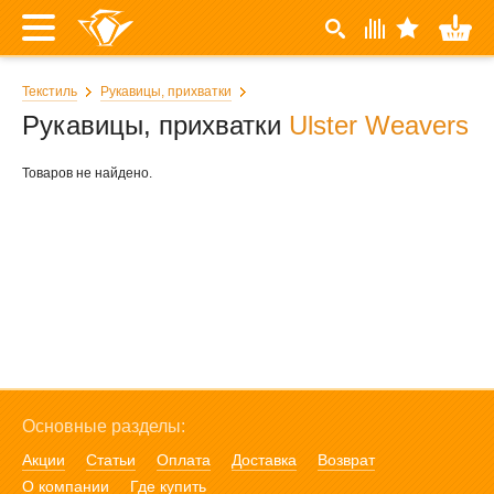
Текстиль
Рукавицы, прихватки
Рукавицы, прихватки
Ulster Weavers
Товаров не найдено.
Основные разделы:
Акции
Статьи
Оплата
Доставка
Возврат
О компании
Где купить