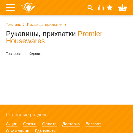
Текстиль
Рукавицы, прихватки
Рукавицы, прихватки
Premier
Housewares
Товаров не найдено.
Основные разделы:
Акции
Статьи
Оплата
Доставка
Возврат
О компании
Где купить