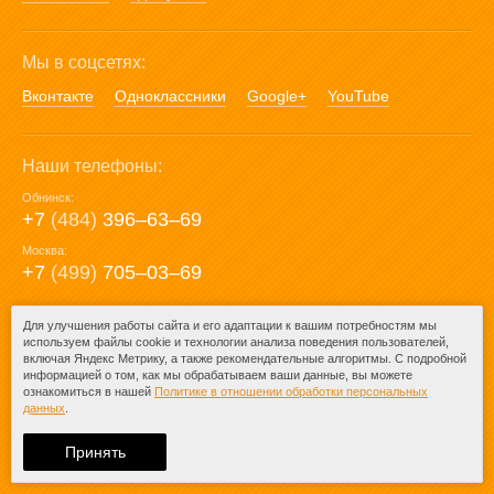
Мы в соцсетях:
Вконтакте
Одноклассники
Google+
YouTube
Наши телефоны:
Обнинск:
+7
(484)
396‒63‒69
Москва:
+7
(499)
705‒03‒69
E-mail:
Для улучшения работы сайта и его адаптации к вашим потребностям мы
используем файлы cookie и технологии анализа поведения пользователей,
mail@posuda40.ru
включая Яндекс Метрику, а также рекомендательные алгоритмы. С подробной
информацией о том, как мы обрабатываем ваши данные, вы можете
ознакомиться в нашей
Политике в отношении обработки персональных
данных
.
© 2009-2026 – Posuda40.ru.
При любом копировании информации
Принять
ссылка на
Posuda40.ru
обязательна.