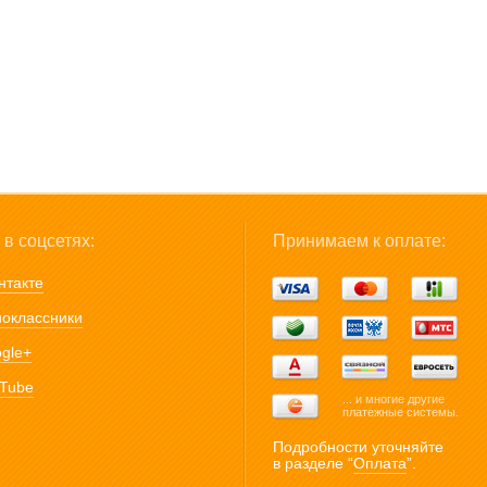
в соцсетях:
Принимаем к оплате:
нтакте
оклассники
gle+
Tube
... и многие другие
платежные системы.
Подробности уточняйте
в разделе “
Оплата
”.