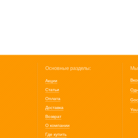
Основные разделы:
Мы 
Вко
Акции
Статьи
Одн
Оплата
Goo
Доставка
You
Возврат
О компании
Где купить