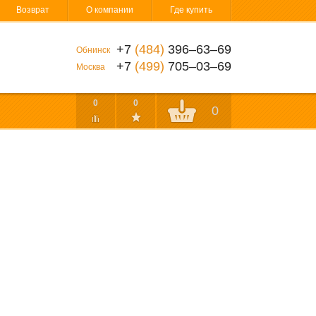
Возврат
О компании
Где купить
+7
(484)
396‒63‒69
Обнинск
+7
(499)
705‒03‒69
Москва
0
0
0