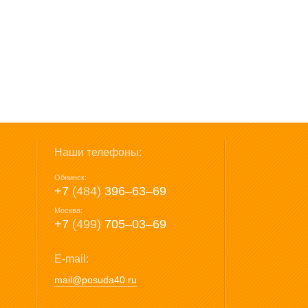
Наши телефоны:
Обнинск:
+7
(484)
396‒63‒69
Москва:
+7
(499)
705‒03‒69
E-mail:
mail@posuda40.ru