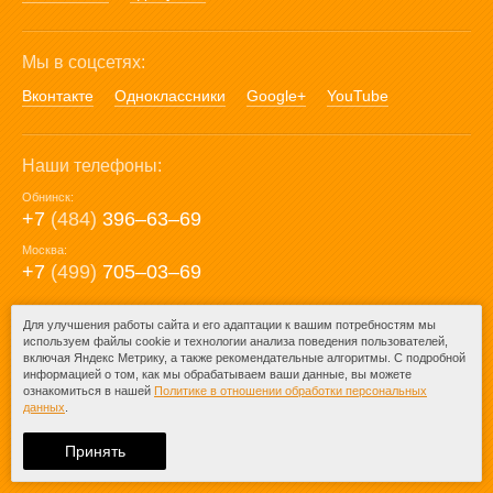
Мы в соцсетях:
Вконтакте
Одноклассники
Google+
YouTube
Наши телефоны:
Обнинск:
+7
(484)
396‒63‒69
Москва:
+7
(499)
705‒03‒69
E-mail:
Для улучшения работы сайта и его адаптации к вашим потребностям мы
используем файлы cookie и технологии анализа поведения пользователей,
mail@posuda40.ru
включая Яндекс Метрику, а также рекомендательные алгоритмы. С подробной
информацией о том, как мы обрабатываем ваши данные, вы можете
ознакомиться в нашей
Политике в отношении обработки персональных
данных
.
© 2009-2026 – Posuda40.ru.
При любом копировании информации
Принять
ссылка на
Posuda40.ru
обязательна.