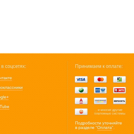
в соцсетях:
Принимаем к оплате:
нтакте
оклассники
gle+
Tube
... и многие другие
платежные системы.
Подробности уточняйте
в разделе “
Оплата
”.