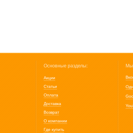
Основные разделы:
Мы 
Вко
Акции
Статьи
Одн
Оплата
Goo
Доставка
You
Возврат
О компании
Где купить