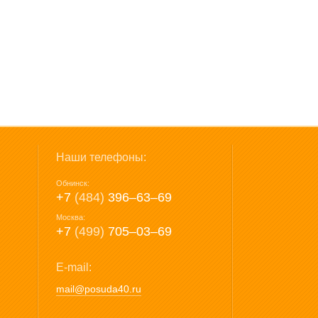
Наши телефоны:
Обнинск:
+7
(484)
396‒63‒69
Москва:
+7
(499)
705‒03‒69
E-mail:
mail@posuda40.ru