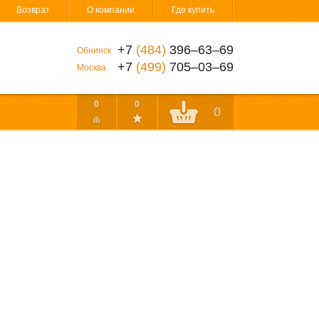
Возврат
О компании
Где купить
+7
(484)
396‒63‒69
Обнинск
+7
(499)
705‒03‒69
Москва
0
0
0