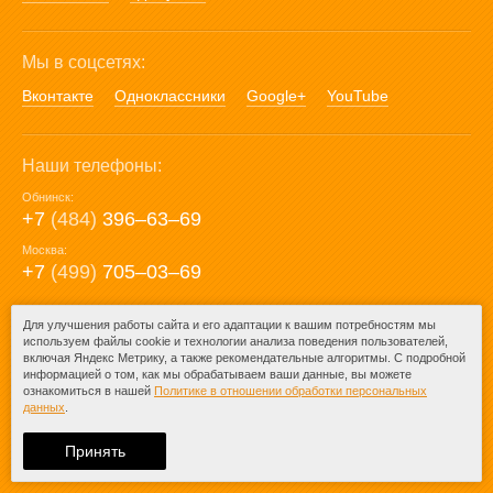
Мы в соцсетях:
Вконтакте
Одноклассники
Google+
YouTube
Наши телефоны:
Обнинск:
+7
(484)
396‒63‒69
Москва:
+7
(499)
705‒03‒69
E-mail:
Для улучшения работы сайта и его адаптации к вашим потребностям мы
используем файлы cookie и технологии анализа поведения пользователей,
mail@posuda40.ru
включая Яндекс Метрику, а также рекомендательные алгоритмы. С подробной
информацией о том, как мы обрабатываем ваши данные, вы можете
ознакомиться в нашей
Политике в отношении обработки персональных
данных
.
© 2009-2026 – Posuda40.ru.
При любом копировании информации
Принять
ссылка на
Posuda40.ru
обязательна.