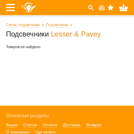
Свечи, подсвечники
Подсвечники
Подсвечники
Lesser & Pavey
Товаров не найдено.
Основные разделы:
Акции
Статьи
Оплата
Доставка
Возврат
О компании
Где купить