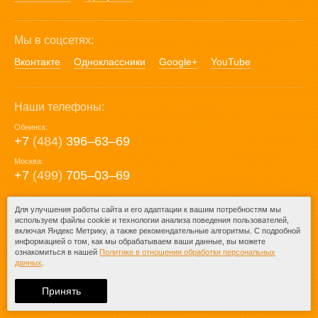
Мы в соцсетях:
Вконтакте
Одноклассники
Google+
YouTube
Наши телефоны:
Обнинск:
+7
(484)
396‒63‒69
Москва:
+7
(499)
705‒03‒69
E-mail:
Для улучшения работы сайта и его адаптации к вашим потребностям мы
используем файлы cookie и технологии анализа поведения пользователей,
mail@posuda40.ru
включая Яндекс Метрику, а также рекомендательные алгоритмы. С подробной
информацией о том, как мы обрабатываем ваши данные, вы можете
ознакомиться в нашей
Политике в отношении обработки персональных
данных
.
© 2009-2026 – Posuda40.ru.
При любом копировании информации
Принять
ссылка на
Posuda40.ru
обязательна.