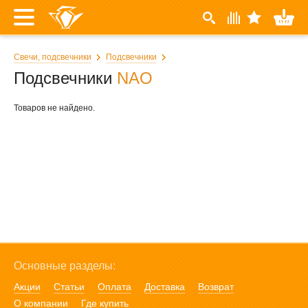
Свечи, подсвечники
Подсвечники
Подсвечники
NAO
Товаров не найдено.
Основные разделы:
Акции
Статьи
Оплата
Доставка
Возврат
О компании
Где купить