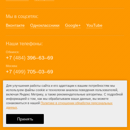
Мы в соцсетях:
Вконтакте
Одноклассники
Google+
YouTube
Наши телефоны:
Обнинск:
+7
(484)
396‒63‒69
Москва:
+7
(499)
705‒03‒69
E-mail:
Для улучшения работы сайта и его адаптации к вашим потребностям мы
используем файлы cookie и технологии анализа поведения пользователей,
mail@posuda40.ru
включая Яндекс Метрику, а также рекомендательные алгоритмы. С подробной
информацией о том, как мы обрабатываем ваши данные, вы можете
ознакомиться в нашей
Политике в отношении обработки персональных
данных
.
© 2009-2026 – Posuda40.ru.
При любом копировании информации
Принять
ссылка на
Posuda40.ru
обязательна.