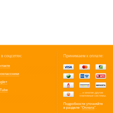
в соцсетях:
Принимаем к оплате:
нтакте
оклассники
gle+
Tube
... и многие другие
платежные системы.
Подробности уточняйте
в разделе “
Оплата
”.