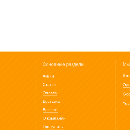
Основные разделы:
Мы 
Вко
Акции
Статьи
Одн
Оплата
Goo
Доставка
You
Возврат
О компании
Где купить