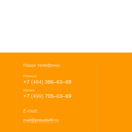
Наши телефоны:
Обнинск:
+7
(484)
396‒63‒69
Москва:
+7
(499)
705‒03‒69
E-mail:
mail@posuda40.ru