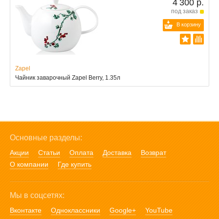
4 300 р.
под заказ
В корзину
Zapel
Чайник заварочный Zapel Berry, 1.35л
Основные разделы:
Акции
Статьи
Оплата
Доставка
Возврат
О компании
Где купить
Мы в соцсетях:
Вконтакте
Одноклассники
Google+
YouTube