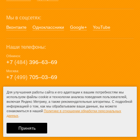
Мы в соцсетях:
Вконтакте
Одноклассники
Google+
YouTube
Наши телефоны:
Обнинск:
+7
(484)
396‒63‒69
Москва:
+7
(499)
705‒03‒69
E-mail:
Для улучшения работы сайта и его адаптации к вашим потребностям мы
используем файлы cookie и технологии анализа поведения пользователей,
mail@posuda40.ru
включая Яндекс Метрику, а также рекомендательные алгоритмы. С подробной
информацией о том, как мы обрабатываем ваши данные, вы можете
ознакомиться в нашей
Политике в отношении обработки персональных
данных
.
© 2009-2026 – Posuda40.ru.
При любом копировании информации
Принять
ссылка на
Posuda40.ru
обязательна.