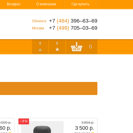
Возврат
О компании
Где купить
+7
(484)
396‒63‒69
Обнинск
+7
(499)
705‒03‒69
Москва
0
0
0
− 8 %
3 000 р.
3 804 р.
60 р.
3 500 р.