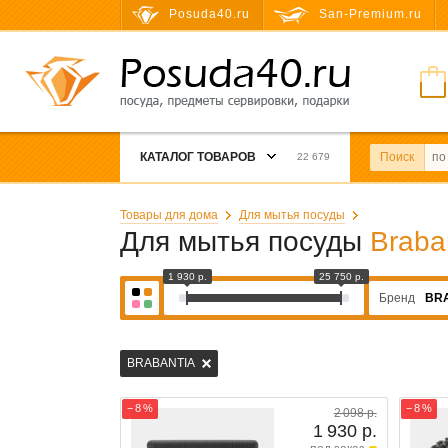
Posuda40.ru
San-Premium.ru
КАТАЛОГ ТОВАРОВ
Поиск
22 679
Товары для дома
Для мытья посуды
Для мытья посуды
Braba
1 930 р.
25 750 р.
Бренд
BR
BRABANTIA
− 8 %
− 8 %
2 098 р.
1 930 р.