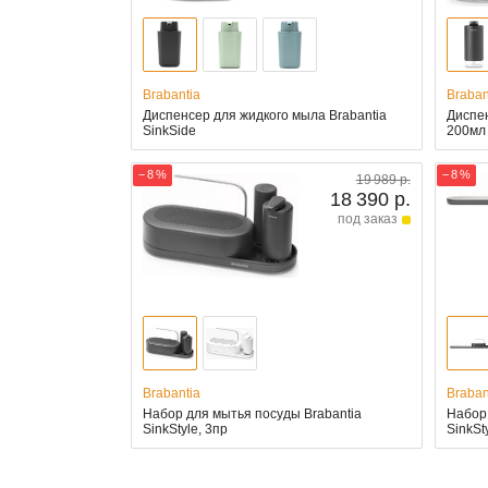
Brabantia
Braban
Диспенсер для жидкого мыла Brabantia
Диспен
SinkSide
200мл
− 8 %
− 8 %
19 989 р.
18 390 р.
под заказ
Brabantia
Braban
Набор для мытья посуды Brabantia
Набор 
SinkStyle, 3пр
SinkSt