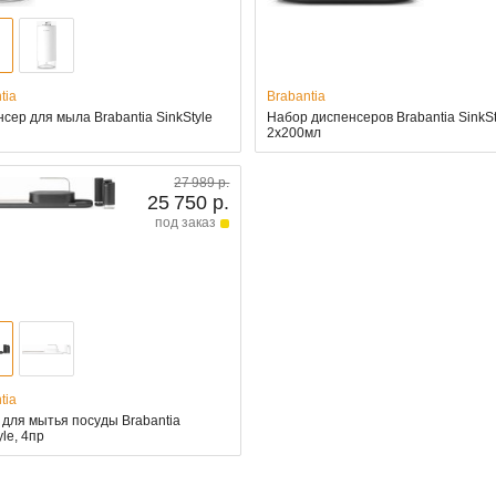
tia
Brabantia
сер для мыла Brabantia SinkStyle
Набор диспенсеров Brabantia SinkSt
2х200мл
27 989 р.
25 750 р.
под заказ
tia
для мытья посуды Brabantia
yle, 4пр