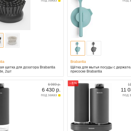
под заказ
под 
tia
Brabantia
я щетка для дозатора Brabantia
Щётка для мытья посуды с держате
de, 2шт
присоске Brabantia
− 8 %
6 989 р.
1
6 430 р.
11 0
под заказ
под 