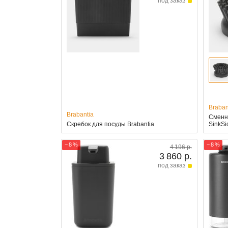
под заказ
Braban
Brabantia
Сменна
Скребок для посуды Brabantia
SinkSi
− 8 %
− 8 %
4 196 р.
3 860 р.
под заказ