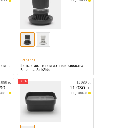
заказ
под заказ
Brabantia
лем на
Щетка с дозатором моющего средства
Brabantia SinkSide
− 8 %
1 989 р.
11 989 р.
30 р.
11 030 р.
заказ
под заказ