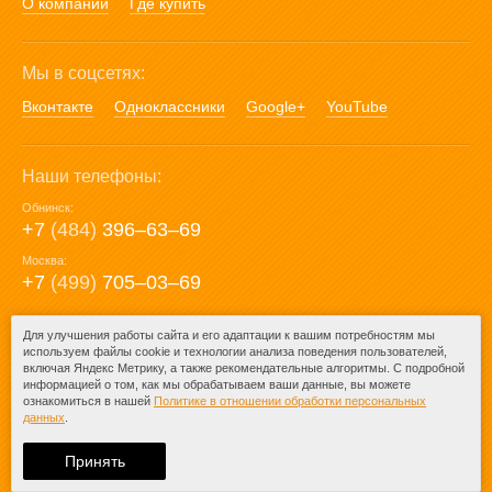
О компании
Где купить
Мы в соцсетях:
Вконтакте
Одноклассники
Google+
YouTube
Наши телефоны:
Обнинск:
+7
(484)
396‒63‒69
Москва:
+7
(499)
705‒03‒69
E-mail:
Для улучшения работы сайта и его адаптации к вашим потребностям мы
используем файлы cookie и технологии анализа поведения пользователей,
mail@posuda40.ru
включая Яндекс Метрику, а также рекомендательные алгоритмы. С подробной
информацией о том, как мы обрабатываем ваши данные, вы можете
ознакомиться в нашей
Политике в отношении обработки персональных
данных
.
© 2009-2026 – Posuda40.ru.
При любом копировании информации
Принять
ссылка на
Posuda40.ru
обязательна.