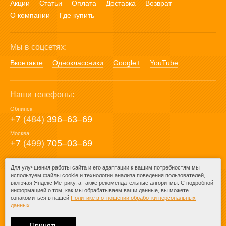
Акции
Статьи
Оплата
Доставка
Возврат
О компании
Где купить
Мы в соцсетях:
Вконтакте
Одноклассники
Google+
YouTube
Наши телефоны:
Обнинск:
+7
(484)
396‒63‒69
Москва:
+7
(499)
705‒03‒69
E-mail:
Для улучшения работы сайта и его адаптации к вашим потребностям мы
используем файлы cookie и технологии анализа поведения пользователей,
mail@posuda40.ru
включая Яндекс Метрику, а также рекомендательные алгоритмы. С подробной
информацией о том, как мы обрабатываем ваши данные, вы можете
ознакомиться в нашей
Политике в отношении обработки персональных
данных
.
© 2009-2026 – Posuda40.ru.
При любом копировании информации
Принять