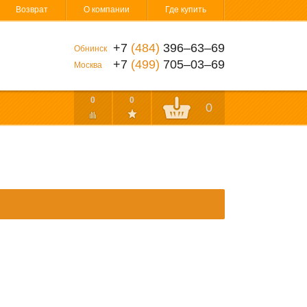
Возврат
О компании
Где купить
+7
(484)
396‒63‒69
Обнинск
+7
(499)
705‒03‒69
Москва
0
0
0