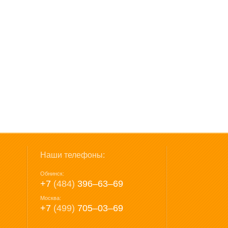
Наши телефоны:
Обнинск:
+7
(484)
396‒63‒69
Москва:
+7
(499)
705‒03‒69