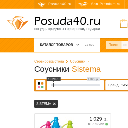
Posuda40.ru
San-Premium.ru
КАТАЛОГ ТОВАРОВ
Поиск
22 679
Сервировка стола
Соусники
Соусники
Sistema
1 029 р.
1 029 р.
Бренд
SIS
SISTEMA
1 029 р.
в наличии