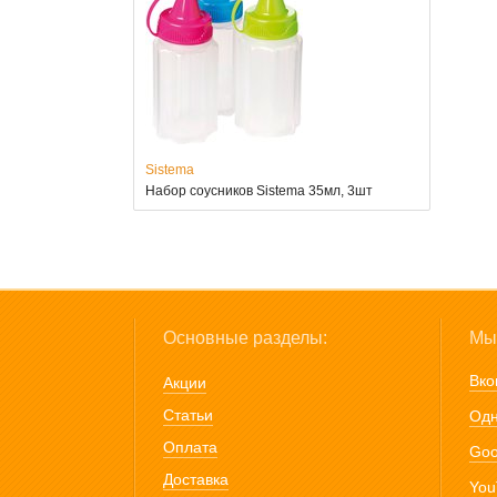
Sistema
Набор соусников Sistema 35мл, 3шт
Основные разделы:
Мы 
Вко
Акции
Статьи
Одн
Оплата
Goo
Доставка
You