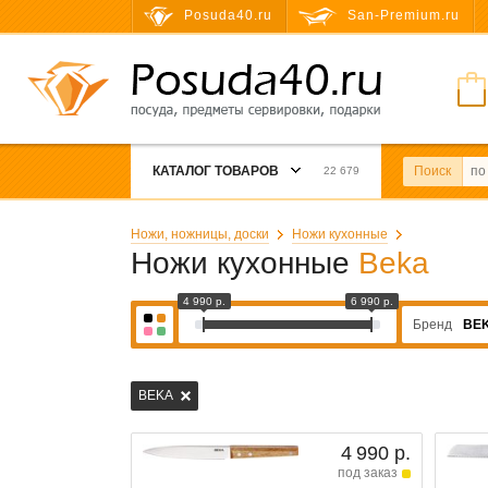
Posuda40.ru
San-Premium.ru
КАТАЛОГ ТОВАРОВ
Поиск
22 679
Ножи, ножницы, доски
Ножи кухонные
Ножи кухонные
Beka
4 990 р.
6 990 р.
Бренд
BE
BEKA
4 990 р.
под заказ