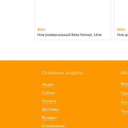
Beka
Beka
Нож универсальный Beka Nomad, 14см
Нож д
Основные разделы:
Мы 
Вко
Акции
Статьи
Одн
Оплата
Goo
Доставка
You
Возврат
О компании