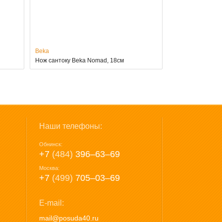
Beka
Нож сантоку Beka Nomad, 18см
Наши телефоны:
Обнинск:
+7
(484)
396‒63‒69
Москва:
+7
(499)
705‒03‒69
E-mail:
mail@posuda40.ru