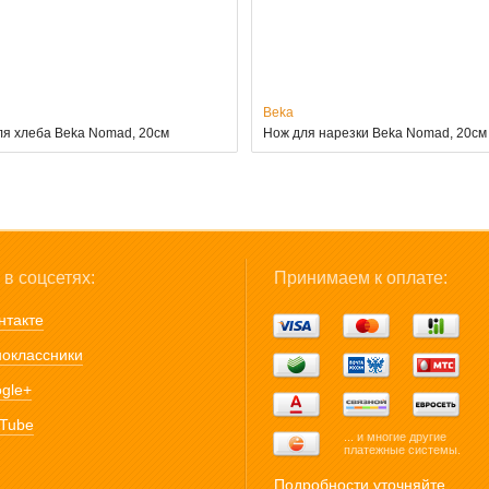
Beka
ля хлеба Beka Nomad, 20см
Нож для нарезки Beka Nomad, 20см
в соцсетях:
Принимаем к оплате:
нтакте
оклассники
gle+
Tube
... и многие другие
платежные системы.
Подробности уточняйте