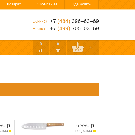
Возврат
О компании
Где купить
+7
(484)
396‒63‒69
Обнинск
+7
(499)
705‒03‒69
Москва
0
0
0
90 р.
6 990 р.
заказ
под заказ