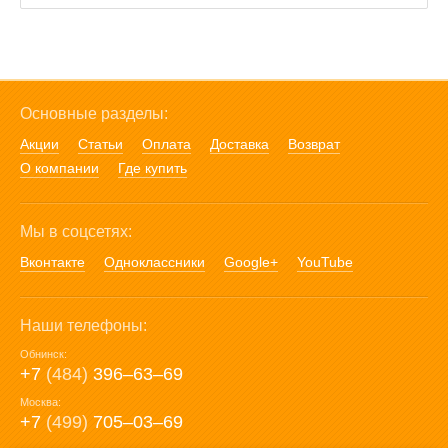
Основные разделы:
Акции
Статьи
Оплата
Доставка
Возврат
О компании
Где купить
Мы в соцсетях:
Вконтакте
Одноклассники
Google+
YouTube
Наши телефоны:
Обнинск:
+7
(484)
396‒63‒69
Москва:
+7
(499)
705‒03‒69