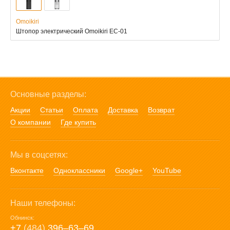
Omoikiri
Штопор электрический Omoikiri EC-01
Основные разделы:
Акции
Статьи
Оплата
Доставка
Возврат
О компании
Где купить
Мы в соцсетях:
Вконтакте
Одноклассники
Google+
YouTube
Наши телефоны:
Обнинск:
+7
(484)
396‒63‒69