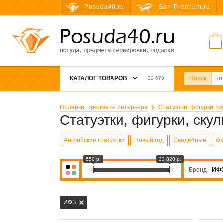
Posuda40.ru
San-Premium.ru
КАТАЛОГ ТОВАРОВ
Поиск
22 679
Подарки, предметы интерьера
Статуэтки, фигурки, с
Статуэтки, фигурки, ску
Английские статуэтки
Новый год
Свадебные
Фа
550 р.
33 820 р.
Бренд
ИФ
ИФЗ