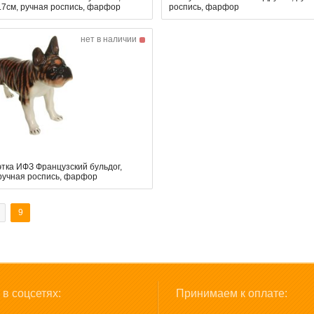
.7см, ручная роспись, фарфор
роспись, фарфор
нет в наличии
тка ИФЗ Французский бульдог,
ручная роспись, фарфор
9
в соцсетях:
Принимаем к оплате: