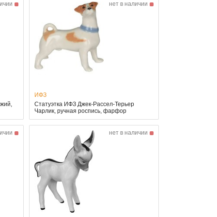
личии
нет в наличии
ИФЗ
жий,
Статуэтка ИФЗ Джек-Рассел-Терьер
Чарлик, ручная роспись, фарфор
личии
нет в наличии