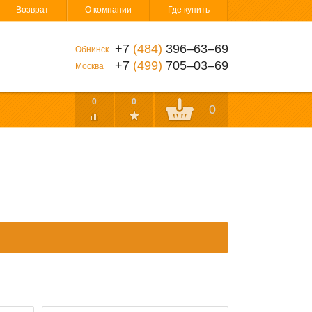
Возврат
О компании
Где купить
+7
(484)
396‒63‒69
Обнинск
+7
(499)
705‒03‒69
Москва
0
0
0