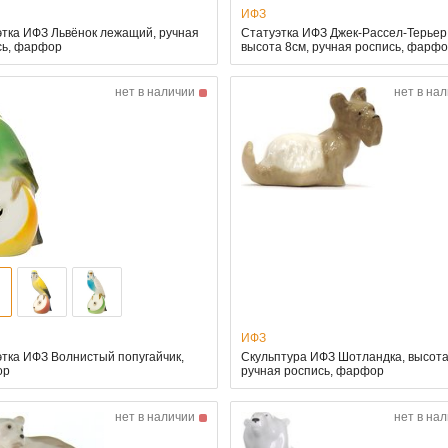
ИФЗ
этка ИФЗ Львёнок лежащий, ручная
Статуэтка ИФЗ Джек-Рассел-Терьер
сь, фарфор
высота 8см, ручная роспись, фарф
нет в наличии
нет в на
ИФЗ
тка ИФЗ Волнистый попугайчик,
Скульптура ИФЗ Шотландка, высота 
ор
ручная роспись, фарфор
нет в наличии
нет в на