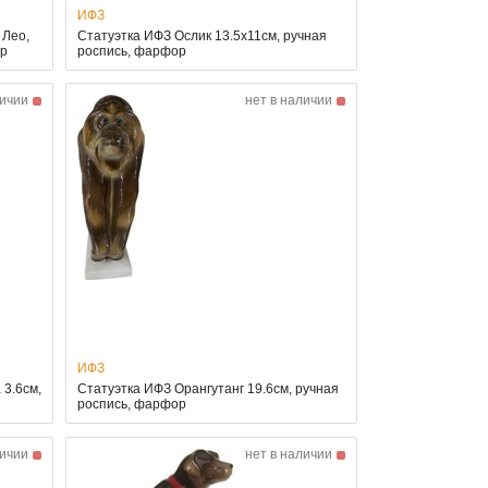
ИФЗ
 Лео,
Статуэтка ИФЗ Ослик 13.5x11см, ручная
ор
роспись, фарфор
личии
нет в наличии
ИФЗ
3.6см,
Статуэтка ИФЗ Орангутанг 19.6см, ручная
роспись, фарфор
личии
нет в наличии