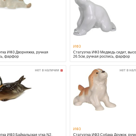
ИФЗ
тка ИФЗ Дворняжка, ручная
Статуэтка ИФЗ Медведь сидит, выс
сь, фарфор
26.5см, ручная роспись, фарфор
нет в наличии
нет в на
ИФЗ
тка ИФЗ Байкальская утка N2,
Статуэтка ИФЗ Собака Дружок, руч