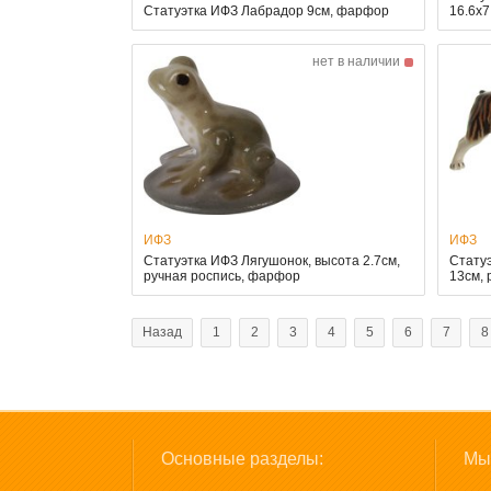
Статуэтка ИФЗ Лабрадор 9см, фарфор
16.6x7
нет в наличии
ИФЗ
ИФЗ
Статуэтка ИФЗ Лягушонок, высота 2.7см,
Статуэ
ручная роспись, фарфор
13см, 
Назад
1
2
3
4
5
6
7
8
Основные разделы:
Мы 