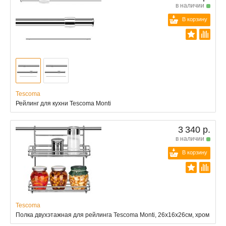
в наличии
В корзину
Tescoma
Рейлинг для кухни Tescoma Monti
3 340 р.
в наличии
В корзину
Tescoma
Полка двухэтажная для рейлинга Tescoma Monti, 26x16x26см, хром