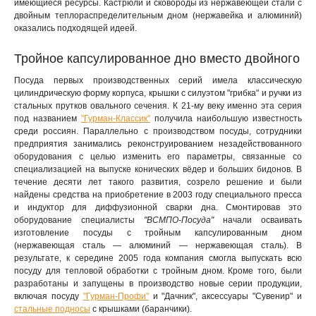
имеющиеся ресурсы. Кастрюли и сковороды из нержавеющей стали с
двойным теплораспределительным дном (нержавейка и алюминий)
оказались подходящей идеей.
Тройное капсулированное дно вместо двойного
Посуда первых производственных серий имела классическую
цилиндрическую форму корпуса, крышки с силуэтом "грибка" и ручки из
стальных прутков овального сечения. К 21-му веку именно эта серия
под названием
"Гурман-Классик"
получила наибольшую известность
среди россиян. Параллельно с производством посуды, сотрудники
предприятия занимались реконструированием незадействованного
оборудования с целью изменить его параметры, связанные со
специализацией на выпуске конических вёдер и больших бидонов. В
течение десяти лет такого развития, созрело решение и были
найдены средства на приобретение в 2003 году специального пресса
и индуктор для диффузионной сварки дна. Смонтировав это
оборудование специалисты
"ВСМПО-Посуда"
начали осваивать
изготовление посуды с тройным капсулированным дном
(нержавеющая сталь — алюминий — нержавеющая сталь). В
результате, к середине 2005 года компания смогла выпускать всю
посуду для тепловой обработки с тройным дном. Кроме того, были
разработаны и запущены в производство новые серии продукции,
включая посуду
"Гурман-Профи"
и "Дачник", аксессуары "Сувенир" и
стальные подносы
с крышками (баранчики).