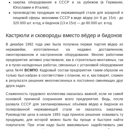
закупка оборудования в СССР и за рубежом (в Германии,
Югославии и Италии);
производство продукции из нержавеющей стали для аграрной и
пищевой сферы экономики СССР в виде вёдер (от 8 до 15л) - до
320 000 шт. в год, и бидонов (13 и 15л) — до 80 000 шт. в год.
Кастрюли и сковороды вместо вёдер и бидонов
В декабре 1992 года уже была получена первая партия вёдер из
нержавейки, изготовленных на недавно доставленном,
смонтированном и настроенном оборудовании. Многие работники
предприятия активно участвовали, как в строительно-монтажных, так
и в пуско-наладочных работах, связанных с установкой оборудования
цеха №44
ВСМПО
. Кадровый состав предприятия таким образом не
только был набран в соответствии с планом, но и, как говорят, слажен
в результате решения многочисленных и постоянно сменяющих друг
друга задач.
Слаженность трудового коллектива оказалась важной, если не самой
основной причиной сохранения всего предприятия. Ведь, после
развала СССР для запланированных объёмов вёдер и бидонов из
полированной нержавеющей стали не оказалось заказчика.
Руководство цеха в начале 1993 года приняло решение осваивать ту
продукцию, для которой можно было бы проще и быстрее найти
покупателя. При этом надо было максимально задействовать уже