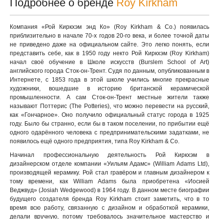
Подробнее о бренде
Roy Kirkham
Компания «Рой Киркхэм энд Ко» (Roy Kirkham & Co.) появилась
приблизительно в начале 70-х годов 20-го века, и более точной даты
не приведено даже на официальном сайте. Это легко понять, если
представить себе, как в 1950 году некто Рой Киркхэм (Roy Kirkham)
начал своё обучение в Школе искусств (Burslem School of Art)
английского города Сток-он-Трент. Судя по данным, опубликованным в
Интернете, с 1853 года в этой школе учились многие прекрасные
художники, вошедшие в историю британской керамической
промышленности. А сам Сток-он-Трент местные жители также
называют Поттерис (The Potteries), что можно перевести на русский,
как «Гончарное». Оно получило официальный статус города в 1925
году. Было бы странно, если бы в таком поселении, по прибытии ещё
одного одарённого человека с предпринимательскими задатками, не
появилось ещё одного предприятия, типа Roy Kirkham & Co.
Начинал профессиональную деятельность Рой Киркхэм в
дизайнерском отделе компании «Уильям Адамс» (William Adams Ltd),
производящей керамику. Рой стал гравёром и главным дизайнером к
тому времени, как William Adams была приобретена «Иосией
Веджвуд» (Josiah Wedgewood) в 1964 году. В данном месте биографии
будущего создателя бренда Roy Kirkham cтоит заметить, что в то
время всю работу, связанную с дизайном и обработкой керамики,
делали вручную, потому требовалось значительное мастерство и