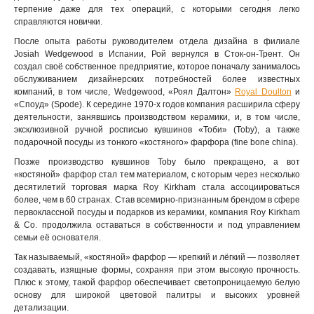
терпение даже для тех операций, с которыми сегодня легко
справляются новички.
После опыта работы руководителем отдела дизайна в филиале
Josiah Wedgewood в Испании, Рой вернулся в Сток-он-Трент. Он
создал своё собственное предприятие, которое поначалу занималось
обслуживанием дизайнерских потребностей более известных
компаний, в том числе, Wedgewood, «Роял Далтон»
Royal Doulton
и
«Споуд» (Spode). К середине 1970-х годов компания расширила сферу
деятельности, занявшись производством керамики, и, в том числе,
эксклюзивной ручной росписью кувшинов «Тоби» (Toby), а также
подарочной посуды из тонкого «костяного» фарфора (fine bone china).
Позже производство кувшинов Toby было прекращено, а вот
«костяной» фарфор стал тем материалом, с которым через несколько
десятилетий торговая марка Roy Kirkham стала ассоциироваться
более, чем в 60 странах. Став всемирно-признанным брендом в сфере
первоклассной посуды и подарков из керамики, компания Roy Kirkham
& Co. продолжила оставаться в собственности и под управлением
семьи её основателя.
Так называемый, «костяной» фарфор — крепкий и лёгкий — позволяет
создавать, изящные формы, сохраняя при этом высокую прочность.
Плюс к этому, такой фарфор обеспечивает светопроницаемую белую
основу для широкой цветовой палитры и высоких уровней
детализации.