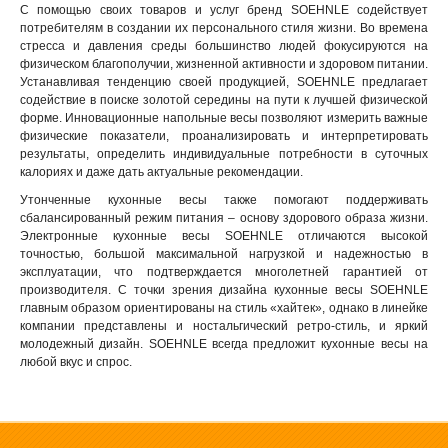
С помощью своих товаров и услуг бренд SOEHNLE содействует
потребителям в создании их персонального стиля жизни. Во времена
стресса и давления среды большинство людей фокусируются на
физическом благополучии, жизненной активности и здоровом питании.
Устанавливая тенденцию своей продукцией, SOEHNLE предлагает
содействие в поиске золотой середины на пути к лучшей физической
форме. Инновационные напольные весы позволяют измерить важные
физические показатели, проанализировать и интерпретировать
результаты, определить индивидуальные потребности в суточных
калориях и даже дать актуальные рекомендации.
Утонченные кухонные весы также помогают поддерживать
сбалансированный режим питания – основу здорового образа жизни.
Электронные кухонные весы SOEHNLE отличаются высокой
точностью, большой максимальной нагрузкой и надежностью в
эксплуатации, что подтверждается многолетней гарантией от
производителя. С точки зрения дизайна кухонные весы SOEHNLE
главным образом ориентированы на стиль «хайтек», однако в линейке
компании представлены и ностальгический ретро-стиль, и яркий
молодежный дизайн. SOEHNLE всегда предложит кухонные весы на
любой вкус и спрос.