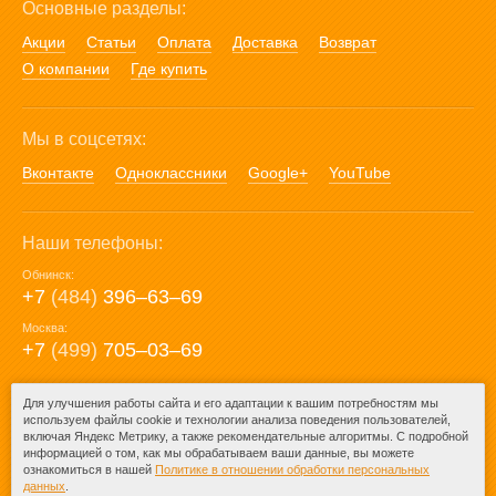
Основные разделы:
Акции
Статьи
Оплата
Доставка
Возврат
О компании
Где купить
Мы в соцсетях:
Вконтакте
Одноклассники
Google+
YouTube
Наши телефоны:
Обнинск:
+7
(484)
396‒63‒69
Москва:
+7
(499)
705‒03‒69
E-mail:
Для улучшения работы сайта и его адаптации к вашим потребностям мы
используем файлы cookie и технологии анализа поведения пользователей,
mail@posuda40.ru
включая Яндекс Метрику, а также рекомендательные алгоритмы. С подробной
информацией о том, как мы обрабатываем ваши данные, вы можете
ознакомиться в нашей
Политике в отношении обработки персональных
данных
.