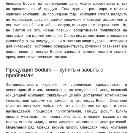
брендом Bodum, на сегодняшний день можно рассматривать, как
интернациональный продукт. Семнадцать стран мира отмечены
офисами компании. За прошедшие годы, компания смогла наладить
до мельчайших деталей выпуск продукции и основой ассортимента
остались кофейная и чайная посуда, став лучше и современнее. Но,
не смотря на это, новые позиции ассортимента появляются на
прилавках под маркой компании. Среди них можно увидеть предметы
кухонной утвари, посуду для приготовления пищи и другие аксессуары
для интерьера. Постоянно совершенствуясь, компания осваивает все
новые ниши, а посуда Bodum занимает важное место в семьях,
привыкших к качественным товарам.
Продукция Bodum — купить и забыть о
проблемах
Функциональность изделий, их лаконичная сдержанность и
неповторимый стиль, являются и на сегодняшний день, основной
концепцией компании. Уникальный дизайн доставляет эстетическое
удовольствие каждому, кто намерен купить посуду Bodum. Отменное
качество позволяет забыть обо всех проблемах на кухне и лишь
наслаждаться процессом приготовления. Посуду Bodum купить
просто, учитывая, что представительства компании находятся во
многих странах мира, а цена является максимально демократичной.
Модельный ряд бренда весьма широк, благодаря чему компания
может расширять спектр ценовых категорий и люди различного