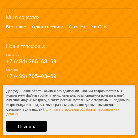
Мы в соцсетях:
Вконтакте
Одноклассники
Google+
YouTube
Наши телефоны:
Обнинск:
+7
(484)
396‒63‒69
Москва:
+7
(499)
705‒03‒69
E-mail:
Для улучшения работы сайта и его адаптации к вашим потребностям мы
используем файлы cookie и технологии анализа поведения пользователей,
mail@posuda40.ru
включая Яндекс Метрику, а также рекомендательные алгоритмы. С подробной
информацией о том, как мы обрабатываем ваши данные, вы можете
ознакомиться в нашей
Политике в отношении обработки персональных
данных
.
© 2009-2026 – Posuda40.ru.
При любом копировании информации
Принять
ссылка на
Posuda40.ru
обязательна.