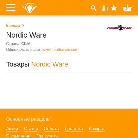
Бренды
Nordic Ware
Страна:
США
Официальный сайт:
www.nordicware.com
Товары
Nordic Ware
Основные разделы:
Акции
Статьи
Оплата
Доставка
Возврат
О компании
Где купить