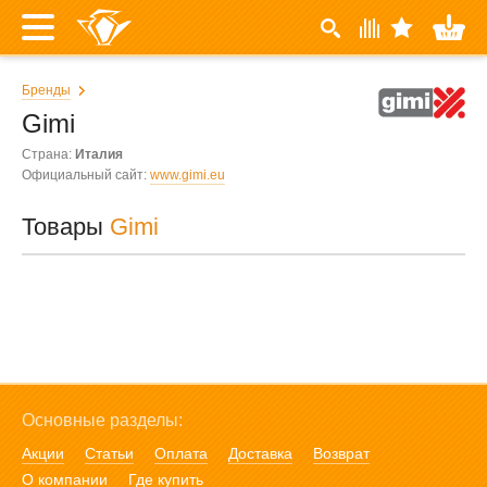
Бренды
Gimi
Страна:
Италия
Официальный сайт:
www.gimi.eu
Товары
Gimi
Основные разделы:
Акции
Статьи
Оплата
Доставка
Возврат
О компании
Где купить