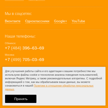
Мы в соцсетях:
Вконтакте
Одноклассники
Google+
YouTube
Наши телефоны:
Обнинск:
+7
(484)
396‒63‒69
Москва:
+7
(499)
705‒03‒69
E-mail:
Для улучшения работы сайта и его адаптации к вашим потребностям мы
используем файлы cookie и технологии анализа поведения пользователей,
mail@posuda40.ru
включая Яндекс Метрику, а также рекомендательные алгоритмы. С подробной
информацией о том, как мы обрабатываем ваши данные, вы можете
ознакомиться в нашей
Политике в отношении обработки персональных
данных
.
© 2009-2026 – Posuda40.ru.
При любом копировании информации
Принять
ссылка на
Posuda40.ru
обязательна.