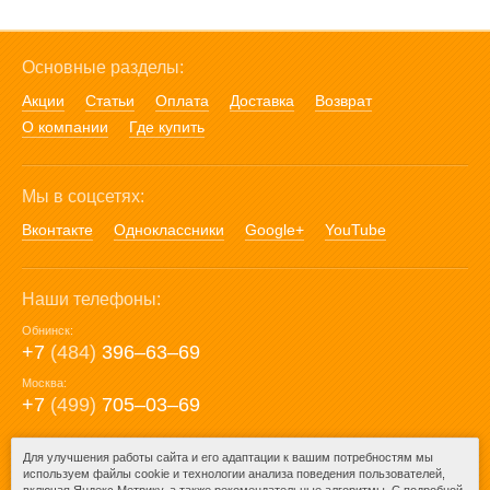
Основные разделы:
Акции
Статьи
Оплата
Доставка
Возврат
О компании
Где купить
Мы в соцсетях:
Вконтакте
Одноклассники
Google+
YouTube
Наши телефоны:
Обнинск:
+7
(484)
396‒63‒69
Москва:
+7
(499)
705‒03‒69
E-mail:
Для улучшения работы сайта и его адаптации к вашим потребностям мы
используем файлы cookie и технологии анализа поведения пользователей,
mail@posuda40.ru