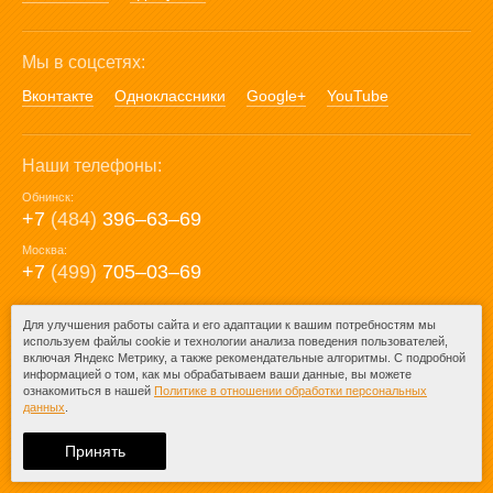
Мы в соцсетях:
Вконтакте
Одноклассники
Google+
YouTube
Наши телефоны:
Обнинск:
+7
(484)
396‒63‒69
Москва:
+7
(499)
705‒03‒69
E-mail:
Для улучшения работы сайта и его адаптации к вашим потребностям мы
используем файлы cookie и технологии анализа поведения пользователей,
mail@posuda40.ru
включая Яндекс Метрику, а также рекомендательные алгоритмы. С подробной
информацией о том, как мы обрабатываем ваши данные, вы можете
ознакомиться в нашей
Политике в отношении обработки персональных
данных
.
© 2009-2026 – Posuda40.ru.
При любом копировании информации
Принять
ссылка на
Posuda40.ru
обязательна.