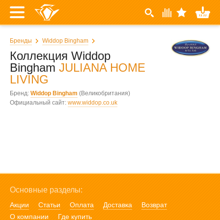
Бренды
Widdop Bingham
Коллекция Widdop
Bingham
JULIANA HOME
LIVING
Бренд:
Widdop Bingham
(Великобритания)
Официальный сайт:
www.widdop.co.uk
Основные разделы:
Акции
Статьи
Оплата
Доставка
Возврат
О компании
Где купить