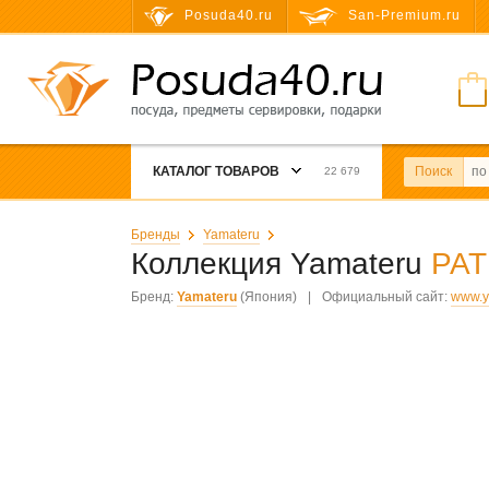
Posuda40.ru
San-Premium.ru
КАТАЛОГ ТОВАРОВ
Поиск
22 679
Бренды
Yamateru
Коллекция Yamateru
PAT
Бренд:
Yamateru
(Япония)
|
Официальный сайт:
www.y