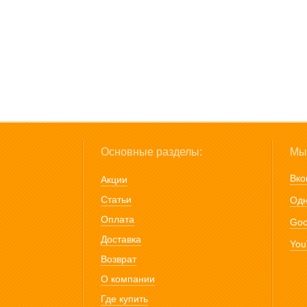
Основные разделы:
Мы 
Вко
Акции
Статьи
Одн
Оплата
Goo
Доставка
You
Возврат
О компании
Где купить