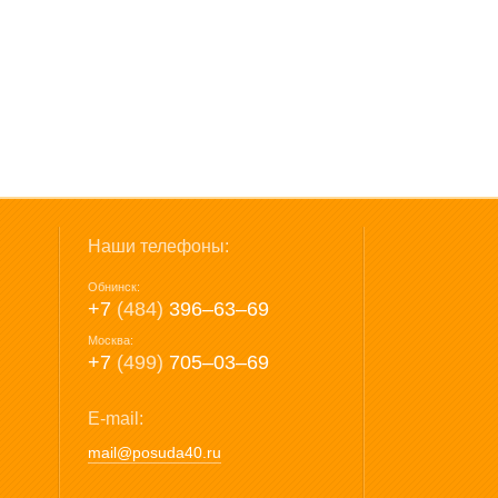
Наши телефоны:
Обнинск:
+7
(484)
396‒63‒69
Москва:
+7
(499)
705‒03‒69
E-mail:
mail@posuda40.ru