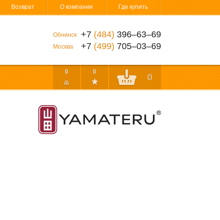
Возврат
О компании
Где купить
+7
(484)
396‒63‒69
Обнинск
+7
(499)
705‒03‒69
Москва
0
0
0