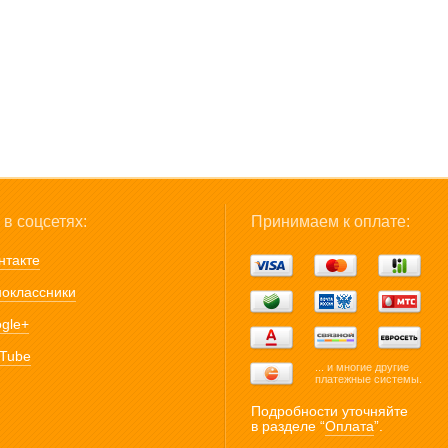
в соцсетях:
Принимаем к оплате:
нтакте
оклассники
gle+
Tube
... и многие другие
платежные системы.
Подробности уточняйте
в разделе “
Оплата
”.