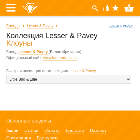
Бренды
Lesser & Pavey
Коллекция Lesser & Pavey
Клоуны
Бренд:
Lesser & Pavey
(Великобритания)
Официальный сайт:
www.leonardo.co.uk
Быстрая навигация по коллекциям
Lesser & Pavey
:
Основные разделы:
Акции
Статьи
Оплата
Доставка
Возврат
О компании
Где купить