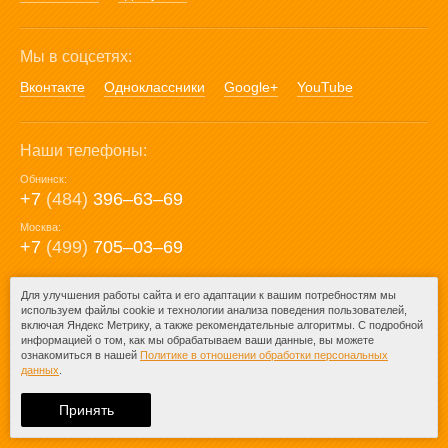
Мы в соцсетях:
Вконтакте
Одноклассники
Google+
YouTube
Наши телефоны:
Обнинск:
+7
(484)
396‒63‒69
Москва:
+7
(499)
705‒03‒69
E-mail:
Для улучшения работы сайта и его адаптации к вашим потребностям мы
используем файлы cookie и технологии анализа поведения пользователей,
mail@posuda40.ru
включая Яндекс Метрику, а также рекомендательные алгоритмы. С подробной
информацией о том, как мы обрабатываем ваши данные, вы можете
ознакомиться в нашей
Политике в отношении обработки персональных
данных
.
© 2009-2026 – Posuda40.ru.
При любом копировании информации
Принять
ссылка на
Posuda40.ru
обязательна.