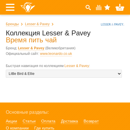
Бренды
Lesser & Pavey
Коллекция Lesser & Pavey
Время пить чай
Бренд:
Lesser & Pavey
(Великобритания)
Официальный сайт:
www.leonardo.co.uk
Быстрая навигация по коллекциям
Lesser & Pavey
:
Основные разделы:
Акции
Статьи
Оплата
Доставка
Возврат
О компании
Где купить