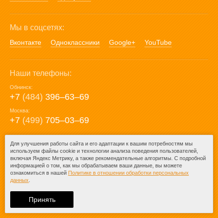
Мы в соцсетях:
Вконтакте
Одноклассники
Google+
YouTube
Наши телефоны:
Обнинск:
+7
(484)
396‒63‒69
Москва:
+7
(499)
705‒03‒69
E-mail:
Для улучшения работы сайта и его адаптации к вашим потребностям мы
используем файлы cookie и технологии анализа поведения пользователей,
mail@posuda40.ru
включая Яндекс Метрику, а также рекомендательные алгоритмы. С подробной
информацией о том, как мы обрабатываем ваши данные, вы можете
ознакомиться в нашей
Политике в отношении обработки персональных
данных
.
© 2009-2026 – Posuda40.ru.
При любом копировании информации
Принять
ссылка на
Posuda40.ru
обязательна.