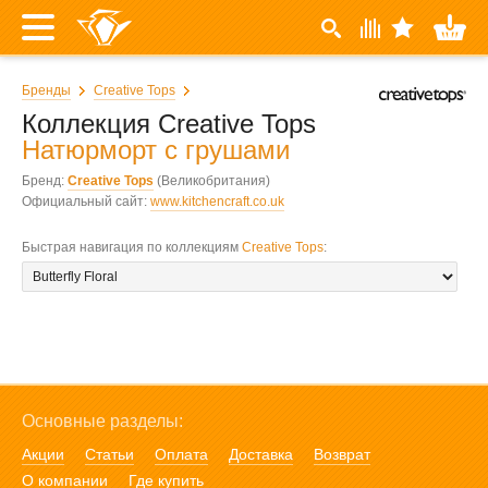
Бренды
Creative Tops
Коллекция Creative Tops
Натюрморт с грушами
Бренд:
Creative Tops
(Великобритания)
Официальный сайт:
www.kitchencraft.co.uk
Быстрая навигация по коллекциям
Creative Tops
:
Основные разделы:
Акции
Статьи
Оплата
Доставка
Возврат
О компании
Где купить