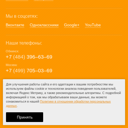
Мы в соцсетях:
Вконтакте
Одноклассники
Google+
YouTube
Наши телефоны:
Обнинск:
+7
(484)
396‒63‒69
Москва:
+7
(499)
705‒03‒69
E-mail:
Для улучшения работы сайта и его адаптации к вашим потребностям мы
используем файлы cookie и технологии анализа поведения пользователей,
mail@posuda40.ru
включая Яндекс Метрику, а также рекомендательные алгоритмы. С подробной
информацией о том, как мы обрабатываем ваши данные, вы можете
ознакомиться в нашей
Политике в отношении обработки персональных
данных
.
© 2009-2026 – Posuda40.ru.
При любом копировании информации
Принять
ссылка на
Posuda40.ru
обязательна.