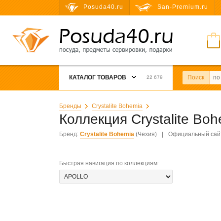
Posuda40.ru
San-Premium.ru
КАТАЛОГ ТОВАРОВ
Поиск
22 679
Бренды
Crystalite Bohemia
Коллекция Crystalite Bo
Бренд:
Crystalite Bohemia
(Чехия)
|
Официальный сай
Быстрая навигация по коллекциям
: