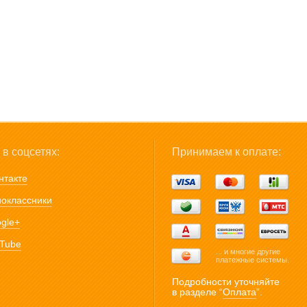
в соцсетях:
Принимаем к оплате:
нтакте
оклассники
gle+
Tube
... и многие другие
платежные системы.
Подробности уточняйте
в разделе “
Оплата
”.