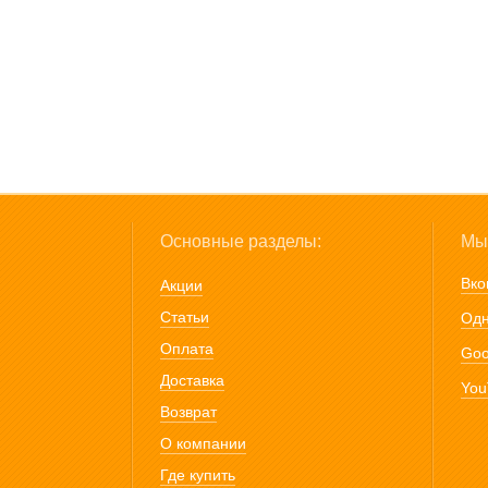
Основные разделы:
Мы 
Вко
Акции
Статьи
Одн
Оплата
Goo
Доставка
You
Возврат
О компании
Где купить