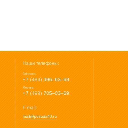
Наши телефоны:
Обнинск:
+7
(484)
396‒63‒69
Москва:
+7
(499)
705‒03‒69
E-mail:
mail@posuda40.ru