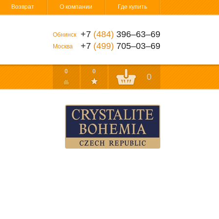
Возврат
О компании
Где купить
+7
(484)
396‒63‒69
Обнинск
+7
(499)
705‒03‒69
Москва
0
0
0