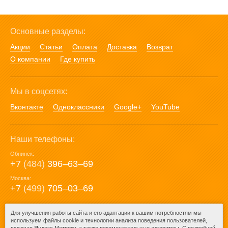
Основные разделы:
Акции
Статьи
Оплата
Доставка
Возврат
О компании
Где купить
Мы в соцсетях:
Вконтакте
Одноклассники
Google+
YouTube
Наши телефоны:
Обнинск:
+7
(484)
396‒63‒69
Москва:
+7
(499)
705‒03‒69
E-mail:
Для улучшения работы сайта и его адаптации к вашим потребностям мы
используем файлы cookie и технологии анализа поведения пользователей,
mail@posuda40.ru