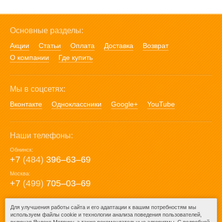
Основные разделы:
Акции
Статьи
Оплата
Доставка
Возврат
О компании
Где купить
Мы в соцсетях:
Вконтакте
Одноклассники
Google+
YouTube
Наши телефоны:
Обнинск:
+7
(484)
396‒63‒69
Москва:
+7
(499)
705‒03‒69
E-mail:
Для улучшения работы сайта и его адаптации к вашим потребностям мы
используем файлы cookie и технологии анализа поведения пользователей,
mail@posuda40.ru