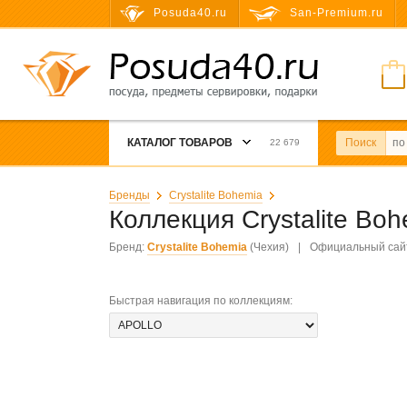
Posuda40.ru
San-Premium.ru
КАТАЛОГ ТОВАРОВ
Поиск
22 679
Бренды
Crystalite Bohemia
Коллекция Crystalite Bo
Бренд:
Crystalite Bohemia
(Чехия)
|
Официальный сай
Быстрая навигация по коллекциям
: