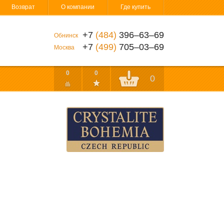
Возврат
О компании
Где купить
+7
(484)
396‒63‒69
Обнинск
+7
(499)
705‒03‒69
Москва
0
0
0