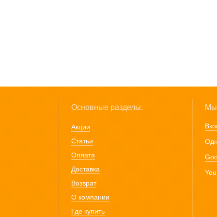
Основные разделы:
Мы 
Вко
Акции
Статьи
Одн
Оплата
Goo
Доставка
You
Возврат
О компании
Где купить