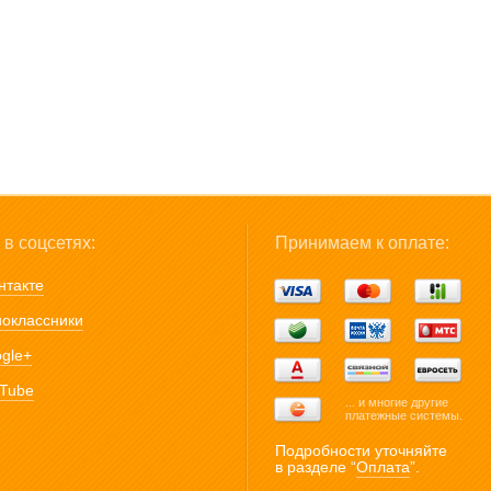
в соцсетях:
Принимаем к оплате:
нтакте
оклассники
gle+
Tube
... и многие другие
платежные системы.
Подробности уточняйте
в разделе “
Оплата
”.