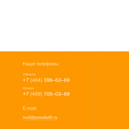
Наши телефоны:
Обнинск:
+7
(484)
396‒63‒69
Москва:
+7
(499)
705‒03‒69
E-mail:
mail@posuda40.ru